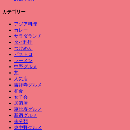
カテゴリー
アジア料理
カレー
サラダランチ
タイ料理
つけめん
ビストロ
ラーメン
中野グルメ
丼
人気店
吉祥寺グルメ
和食
女子会
居酒屋
恵比寿グルメ
新宿グルメ
未分類
東中野グルメ