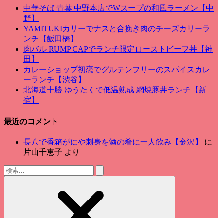
中華そば 青葉 中野本店でWスープの和風ラーメン【中
野】
YAMITUKIカリーでナスと合挽き肉のチーズカリーラ
ンチ【飯田橋】
肉バル RUMP CAPでランチ限定ローストビーフ丼【神
田】
カレーショップ初恋でグルテンフリーのスパイスカレ
ーランチ【渋谷】
北海道十勝 ゆうたくで低温熟成 網焼豚丼ランチ【新
宿】
最近のコメント
長八で香箱がにや刺身を酒の肴に一人飲み【金沢】
に
片山千恵子
より
検
索: