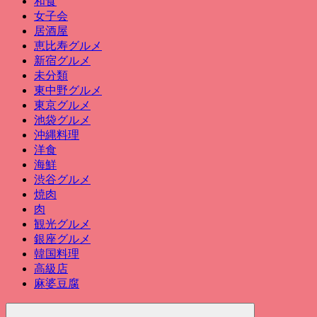
和食
女子会
居酒屋
恵比寿グルメ
新宿グルメ
未分類
東中野グルメ
東京グルメ
池袋グルメ
沖縄料理
洋食
海鮮
渋谷グルメ
焼肉
肉
観光グルメ
銀座グルメ
韓国料理
高級店
麻婆豆腐