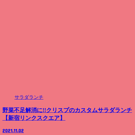
サラダランチ
野菜不足解消に!!クリスプのカスタムサラダランチ
【新宿リンクスクエア】
2021.11.02