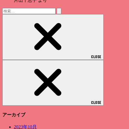
片山千恵子
より
検
索:
CLOSE
CLOSE
アーカイブ
2023年10月