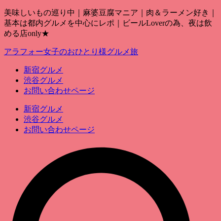
美味しいもの巡り中｜麻婆豆腐マニア｜肉＆ラーメン好き｜
基本は都内グルメを中心にレポ｜ビールLoverの為、夜は飲
める店only★
アラフォー女子のおひとり様グルメ旅
新宿グルメ
渋谷グルメ
お問い合わせページ
新宿グルメ
渋谷グルメ
お問い合わせページ