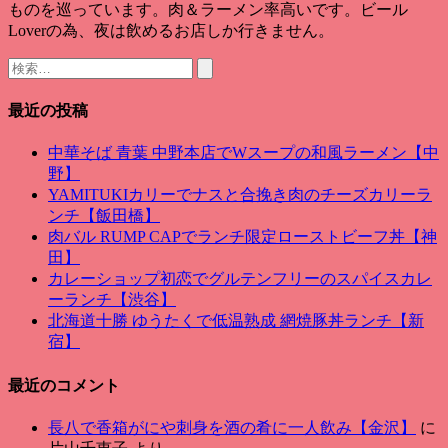
ものを巡っています。肉＆ラーメン率高いです。ビール
Loverの為、夜は飲めるお店しか行きません。
検
索:
最近の投稿
中華そば 青葉 中野本店でWスープの和風ラーメン【中
野】
YAMITUKIカリーでナスと合挽き肉のチーズカリーラ
ンチ【飯田橋】
肉バル RUMP CAPでランチ限定ローストビーフ丼【神
田】
カレーショップ初恋でグルテンフリーのスパイスカレ
ーランチ【渋谷】
北海道十勝 ゆうたくで低温熟成 網焼豚丼ランチ【新
宿】
最近のコメント
長八で香箱がにや刺身を酒の肴に一人飲み【金沢】
に