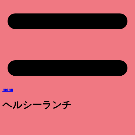
menu
ヘルシーランチ