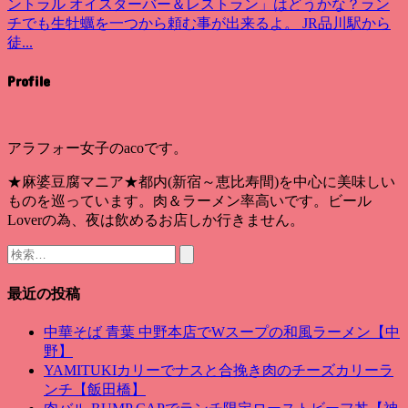
ントラル オイスターバー＆レストラン」はどうかな？ラン
チでも生牡蠣を一つから頼む事が出来るよ。 JR品川駅から
徒...
Profile
アラフォー女子のacoです。
★麻婆豆腐マニア★都内(新宿～恵比寿間)を中心に美味しい
ものを巡っています。肉＆ラーメン率高いです。ビール
Loverの為、夜は飲めるお店しか行きません。
検
索:
最近の投稿
中華そば 青葉 中野本店でWスープの和風ラーメン【中
野】
YAMITUKIカリーでナスと合挽き肉のチーズカリーラ
ンチ【飯田橋】