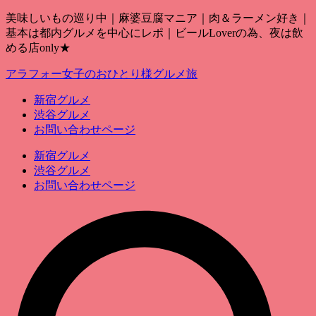
美味しいもの巡り中｜麻婆豆腐マニア｜肉＆ラーメン好き｜
基本は都内グルメを中心にレポ｜ビールLoverの為、夜は飲
める店only★
アラフォー女子のおひとり様グルメ旅
新宿グルメ
渋谷グルメ
お問い合わせページ
新宿グルメ
渋谷グルメ
お問い合わせページ