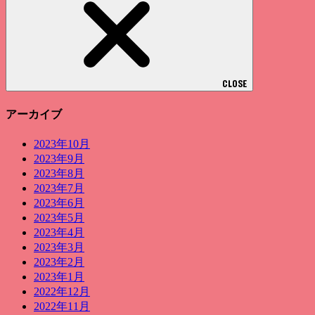
CLOSE
アーカイブ
2023年10月
2023年9月
2023年8月
2023年7月
2023年6月
2023年5月
2023年4月
2023年3月
2023年2月
2023年1月
2022年12月
2022年11月