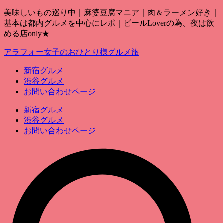
美味しいもの巡り中｜麻婆豆腐マニア｜肉＆ラーメン好き｜
基本は都内グルメを中心にレポ｜ビールLoverの為、夜は飲
める店only★
アラフォー女子のおひとり様グルメ旅
新宿グルメ
渋谷グルメ
お問い合わせページ
新宿グルメ
渋谷グルメ
お問い合わせページ