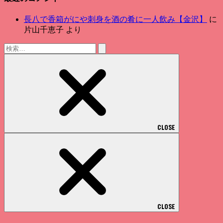
長八で香箱がにや刺身を酒の肴に一人飲み【金沢】
に
片山千恵子
より
検
索:
CLOSE
CLOSE