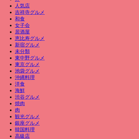
人気店
吉祥寺グルメ
和食
女子会
居酒屋
恵比寿グルメ
新宿グルメ
未分類
東中野グルメ
東京グルメ
池袋グルメ
沖縄料理
洋食
海鮮
渋谷グルメ
焼肉
肉
観光グルメ
銀座グルメ
韓国料理
高級店