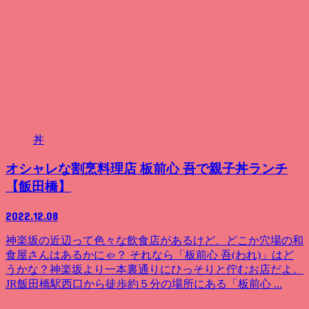
丼
オシャレな割烹料理店 板前心 吾で親子丼ランチ
【飯田橋】
2022.12.08
神楽坂の近辺って色々な飲食店があるけど、どこか穴場の和
食屋さんはあるかにゃ？ それなら「板前心 吾(われ)」はど
うかな？神楽坂より一本裏通りにひっそりと佇むお店だよ。
JR飯田橋駅西口から徒歩約５分の場所にある「板前心 ...