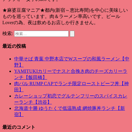
★麻婆豆腐マニア★都内(新宿～恵比寿間)を中心に美味しい
ものを巡っています。肉＆ラーメン率高いです。ビール
Loverの為、夜は飲めるお店しか行きません。
検索:
最近の投稿
中華そば 青葉 中野本店でWスープの和風ラーメン【中
野】
YAMITUKIカリーでナスと合挽き肉のチーズカリーラ
ンチ【飯田橋】
肉バル RUMP CAPでランチ限定ローストビーフ丼【神
田】
カレーショップ初恋でグルテンフリーのスパイスカレ
ーランチ【渋谷】
北海道十勝 ゆうたくで低温熟成 網焼豚丼ランチ【新
宿】
最近のコメント