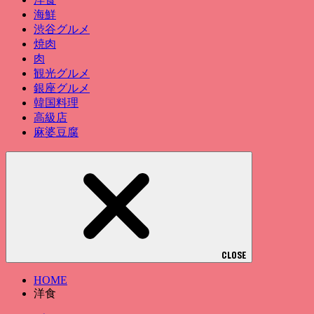
海鮮
渋谷グルメ
焼肉
肉
観光グルメ
銀座グルメ
韓国料理
高級店
麻婆豆腐
CLOSE
HOME
洋食