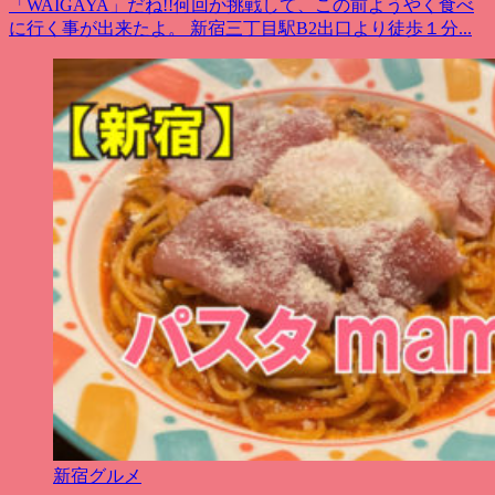
「WAIGAYA」だね!!何回か挑戦して、この前ようやく食べ
に行く事が出来たよ。 新宿三丁目駅B2出口より徒歩１分...
新宿グルメ