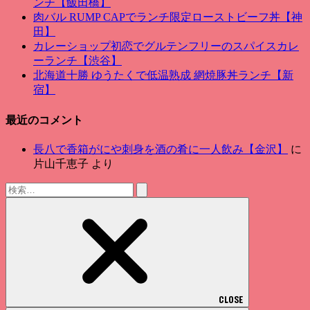
ンチ【飯田橋】
肉バル RUMP CAPでランチ限定ローストビーフ丼【神
田】
カレーショップ初恋でグルテンフリーのスパイスカレ
ーランチ【渋谷】
北海道十勝 ゆうたくで低温熟成 網焼豚丼ランチ【新
宿】
最近のコメント
長八で香箱がにや刺身を酒の肴に一人飲み【金沢】
に
片山千恵子
より
検
索:
CLOSE