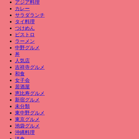
アジア料理
カレー
サラダランチ
タイ料理
つけめん
ビストロ
ラーメン
中野グルメ
丼
人気店
吉祥寺グルメ
和食
女子会
居酒屋
恵比寿グルメ
新宿グルメ
未分類
東中野グルメ
東京グルメ
池袋グルメ
沖縄料理
洋食