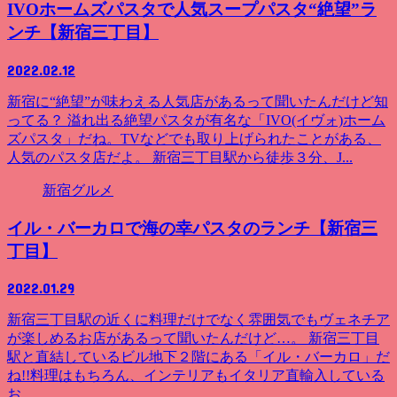
IVOホームズパスタで人気スープパスタ“絶望”ラ
ンチ【新宿三丁目】
2022.02.12
新宿に“絶望”が味わえる人気店があるって聞いたんだけど知
ってる？ 溢れ出る絶望パスタが有名な「IVO(イヴォ)ホーム
ズパスタ」だね。TVなどでも取り上げられたことがある、
人気のパスタ店だよ。 新宿三丁目駅から徒歩３分、J...
新宿グルメ
イル・バーカロで海の幸パスタのランチ【新宿三
丁目】
2022.01.29
新宿三丁目駅の近くに料理だけでなく雰囲気でもヴェネチア
が楽しめるお店があるって聞いたんだけど…。 新宿三丁目
駅と直結しているビル地下２階にある「イル・バーカロ」だ
ね!!料理はもちろん、インテリアもイタリア直輸入している
お...