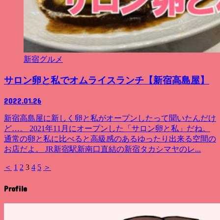
新宿グルメ
サロン卵と私でオムライスランチ【新宿高島屋】
2022.01.26
新宿高島屋に新しく卵と私がオープンしたって聞いたんだけ
ど…。 2021年11月にオープンした「サロン卵と私」だね。
通常の卵と私に比べると高級感のあるゆったり出来る空間の
お店だよ。 JR新宿駅新南口直結の新宿タカシマヤのレ...
＜
1
2
3
4
5
＞
Profile