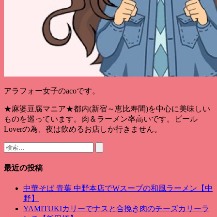
アラフォー女子のacoです。
★麻婆豆腐マニア★都内(新宿～恵比寿間)を中心に美味しい
ものを巡っています。肉＆ラーメン率高いです。ビール
Loverの為、夜は飲めるお店しか行きません。
検
索:
最近の投稿
中華そば 青葉 中野本店でWスープの和風ラーメン【中
野】
YAMITUKIカリーでナスと合挽き肉のチーズカリーラ