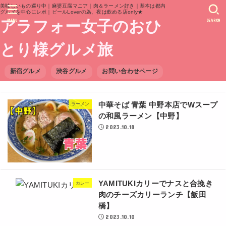
美味しいもの巡り中｜麻婆豆腐マニア｜肉＆ラーメン好き｜基本は都内
グルメを中心にレポ｜ビールLoverの為、夜は飲める店only★
MENU
SEARCH
アラフォー女子のおひ
とり様グルメ旅
新宿グルメ
渋谷グルメ
お問い合わせページ
中華そば 青葉 中野本店でWスープ
ラーメン
の和風ラーメン【中野】
2023.10.18
YAMITUKIカリーでナスと合挽き
カレー
肉のチーズカリーランチ【飯田
橋】
2023.10.10