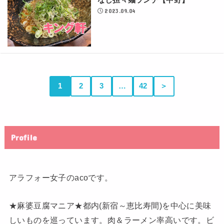
なし担々麺ランチ【中野】
2023.09.04
1
2
3
…
42
＞
Profile
アラフォー女子のacoです。
★麻婆豆腐マニア★都内(新宿～恵比寿間)を中心に美味
しいものを巡っています。肉＆ラーメン率高いです。ビ