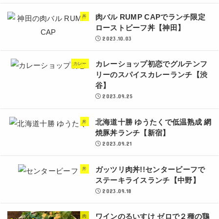
肉バル RUMP CAPでランチ限定
丼
ローストビーフ丼【神田】
2023.10.03
カレーショップ初恋でグルテンフ
カレー
リーのスパイスカレーランチ【渋
谷】
2023.09.25
北海道十勝 ゆうたくで低温熟成 網
丼
焼豚丼ランチ【新宿】
2023.09.21
ガッツリ肉丼!!センタービーフで
丼
ステーキライスランチ【中野】
2023.09.18
ワインのるいすけ ゼロで２種の鶏
肉