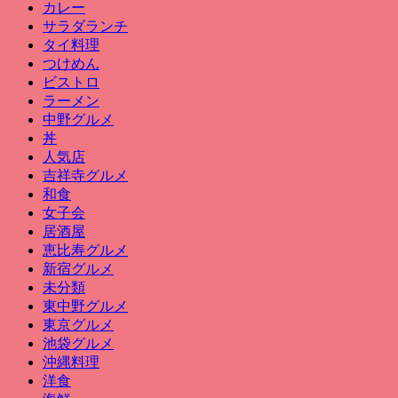
カレー
サラダランチ
タイ料理
つけめん
ビストロ
ラーメン
中野グルメ
丼
人気店
吉祥寺グルメ
和食
女子会
居酒屋
恵比寿グルメ
新宿グルメ
未分類
東中野グルメ
東京グルメ
池袋グルメ
沖縄料理
洋食