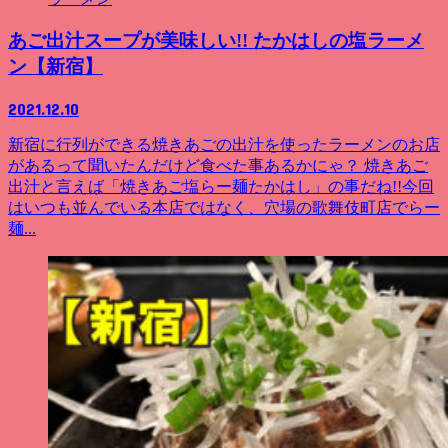
あご出汁スープが美味しい!! たかはしの塩ラーメ
ン【新宿】
2021.12.10
新宿に行列ができる焼きあごの出汁を使ったラーメンのお店
があるって聞いたんだけど食べた事あるかにゃ？ 焼きあご
出汁と言えば「焼きあご塩らー麺たかはし」の事だね!!今回
はいつも並んでいる本店ではなく、穴場の歌舞伎町店でらー
麺...