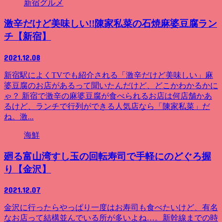
新宿グルメ
激辛だけど美味しい!!陳家私菜の石焼麻婆豆腐ラン
チ【新宿】
2021.12.08
新宿駅によくTVでも紹介される「激辛だけど美味しい」麻
婆豆腐のお店があるって聞いたんだけど、どこかわかるかに
ゃ？ 新宿で激辛の麻婆豆腐が食べられるお店は何店舗かあ
るけど、ランチで行列ができる人気店なら「陳家私菜」だ
ね。激...
海鮮
廻る富山湾すし玉の回転寿司で手軽にのどぐろ握
り【金沢】
2021.12.07
金沢に行ったらやっぱり一度はお寿司も食べたいけど、有名
なお店って結構並んでいる所が多いよね…。新幹線までの時