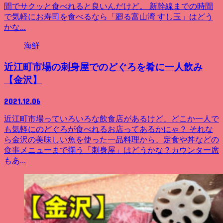
間でサクッと食べれると良いんだけど。 新幹線までの時間
で気軽にお寿司を食べるなら「廻る富山湾 すし玉」はどう
かな...
海鮮
近江町市場の刺身屋でのどぐろを肴に一人飲み
【金沢】
2021.12.06
近江町市場っていろいろな飲食店があるけど、どこか一人で
も気軽にのどぐろが食べれるお店ってあるかにゃ？ それな
ら金沢の美味しい魚を使った一品料理から、定食や丼などの
食事メニューまで揃う「刺身屋」はどうかな？カウンター席
もあ...