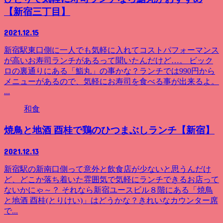
【新宿三丁目】
2021.12.15
新宿駅東口側に一人でも気軽に入れてコストパフォーマンス
が高いお寿司ランチがあるって聞いたんだけど…。 ビック
ロの裏通りにある「鮨丸」の事かな？ランチでは990円から
メニューがあるので、気軽にお寿司を食べる事が出来るよ。
...
和食
焼鳥と地酒 酉桂で鶏のひつまぶしランチ【新宿】
2021.12.13
新宿駅の新南口側って意外と飲食店が少ないと思うんだけ
ど、どこか落ち着いた雰囲気で気軽にランチできるお店って
ないかにゃ～？ それなら新宿ユースビル８階にある「焼鳥
と地酒 酉桂(とりけい)」はどうかな？きれいなカウンター席
で...