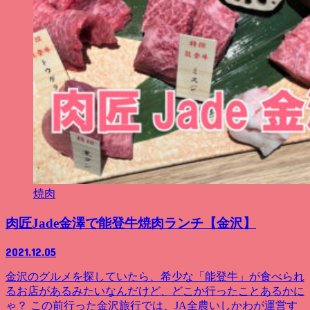
焼肉
肉匠Jade金澤で能登牛焼肉ランチ【金沢】
2021.12.05
金沢のグルメを探していたら、希少な「能登牛」が食べられ
るお店があるみたいなんだけど、どこか行ったことあるかに
ゃ？ この前行った金沢旅行では、JA全農いしかわが運営す