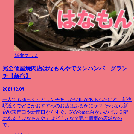
新宿グルメ
完全個室焼肉店はなもんやでタンハンバーグラン
チ【新宿】
2021.12.09
一人でもゆっくりとランチをしたい時があるんだけど、新宿
駅近くでどこかおすすめのお店はあるかにゃ？ それなら新
宿駅東南口や新南口からすぐ、NeWoman向かいのビル６階
にある「はなもんや」はどうかな？完全個室の店舗なの
で、...