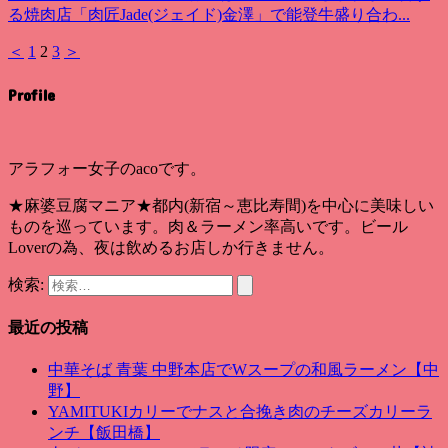
る焼肉店「肉匠Jade(ジェイド)金澤」で能登牛盛り合わ...
＜
1
2
3
＞
Profile
アラフォー女子のacoです。
★麻婆豆腐マニア★都内(新宿～恵比寿間)を中心に美味しい
ものを巡っています。肉＆ラーメン率高いです。ビール
Loverの為、夜は飲めるお店しか行きません。
検索:
最近の投稿
中華そば 青葉 中野本店でWスープの和風ラーメン【中
野】
YAMITUKIカリーでナスと合挽き肉のチーズカリーラ
ンチ【飯田橋】