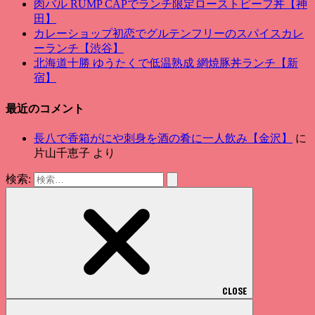
肉バル RUMP CAPでランチ限定ローストビーフ丼【神
田】
カレーショップ初恋でグルテンフリーのスパイスカレ
ーランチ【渋谷】
北海道十勝 ゆうたくで低温熟成 網焼豚丼ランチ【新
宿】
最近のコメント
長八で香箱がにや刺身を酒の肴に一人飲み【金沢】
に
片山千恵子
より
検索:
CLOSE