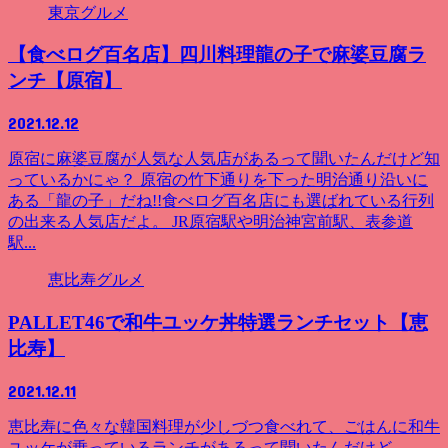
東京グルメ
【食べログ百名店】四川料理龍の子で麻婆豆腐ラ
ンチ【原宿】
2021.12.12
原宿に麻婆豆腐が人気な人気店があるって聞いたんだけど知
っているかにゃ？ 原宿の竹下通りを下った明治通り沿いに
ある「龍の子」だね!!食べログ百名店にも選ばれている行列
の出来る人気店だよ。 JR原宿駅や明治神宮前駅、表参道
駅...
恵比寿グルメ
PALLET46で和牛ユッケ丼特選ランチセット【恵
比寿】
2021.12.11
恵比寿に色々な韓国料理が少しづつ食べれて、ごはんに和牛
ユッケが乗っているランチがあるって聞いたんだけど…。